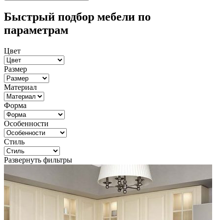
Быстрый подбор мебели по
параметрам
Цвет
Размер
Материал
Форма
Особенности
Стиль
Развернуть фильтры