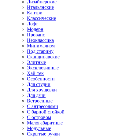
Дизайнерские
Итальянские
Кантри
Классические
Лофт
Модерн
Прованс
Неоклассика
Минимализм
Под старину
Скандинавские
Элитные
Эксклюзивные
Хай-тек
Особенности
Для студии
Для хрущевки
Для дачи
Встроенные
С антресолями
С барной стойкой
С островом
Малогабаритные
Модульные
Скрытые ручки