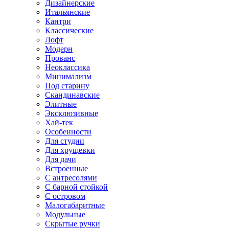
Дизайнерские
Итальянские
Кантри
Классические
Лофт
Модерн
Прованс
Неоклассика
Минимализм
Под старину
Скандинавские
Элитные
Эксклюзивные
Хай-тек
Особенности
Для студии
Для хрущевки
Для дачи
Встроенные
С антресолями
С барной стойкой
С островом
Малогабаритные
Модульные
Скрытые ручки