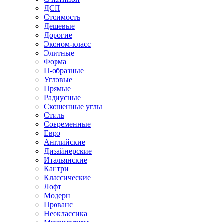
ДСП
Стоимость
Дешевые
Дорогие
Эконом-класс
Элитные
Форма
П-образные
Угловые
Прямые
Радиусные
Скошенные углы
Стиль
Современные
Евро
Английские
Дизайнерские
Итальянские
Кантри
Классические
Лофт
Модерн
Прованс
Неоклассика