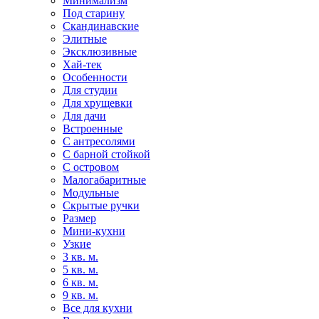
Минимализм
Под старину
Скандинавские
Элитные
Эксклюзивные
Хай-тек
Особенности
Для студии
Для хрущевки
Для дачи
Встроенные
С антресолями
С барной стойкой
С островом
Малогабаритные
Модульные
Скрытые ручки
Размер
Мини-кухни
Узкие
3 кв. м.
5 кв. м.
6 кв. м.
9 кв. м.
Все для кухни