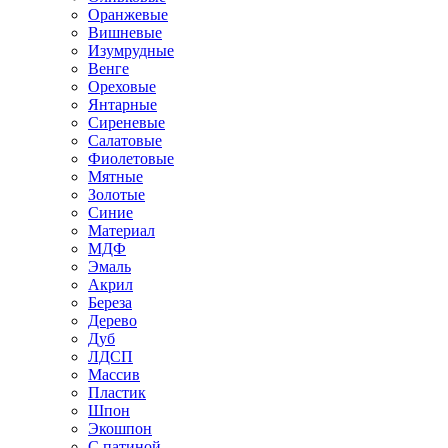
Оранжевые
Вишневые
Изумрудные
Венге
Ореховые
Янтарные
Сиреневые
Салатовые
Фиолетовые
Мятные
Золотые
Синие
Материал
МДФ
Эмаль
Акрил
Береза
Дерево
Дуб
ЛДСП
Массив
Пластик
Шпон
Экошпон
С патиной