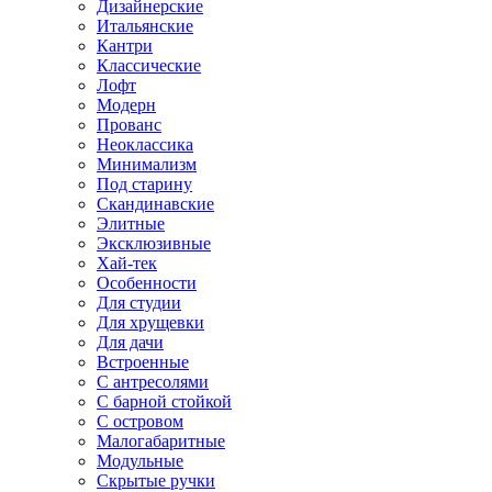
Дизайнерские
Итальянские
Кантри
Классические
Лофт
Модерн
Прованс
Неоклассика
Минимализм
Под старину
Скандинавские
Элитные
Эксклюзивные
Хай-тек
Особенности
Для студии
Для хрущевки
Для дачи
Встроенные
С антресолями
С барной стойкой
С островом
Малогабаритные
Модульные
Скрытые ручки