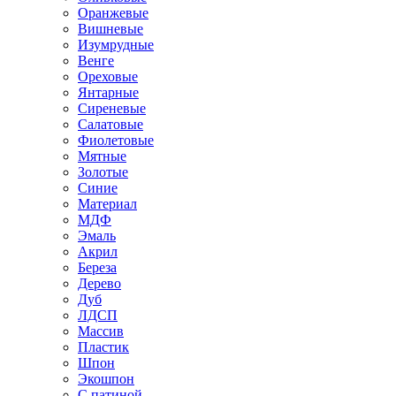
Оранжевые
Вишневые
Изумрудные
Венге
Ореховые
Янтарные
Сиреневые
Салатовые
Фиолетовые
Мятные
Золотые
Синие
Материал
МДФ
Эмаль
Акрил
Береза
Дерево
Дуб
ЛДСП
Массив
Пластик
Шпон
Экошпон
С патиной