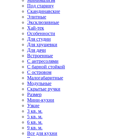
Минимализм
Под старину
Скандинавские
Элитные
Эксклюзивные
Хай-тек
Особенности
Для студии
Для хрущевки
Для дачи
Встроенные
С антресолями
С барной стойкой
С островом
Малогабаритные
Модульные
Скрытые ручки
Размер
Мини-кухни
Узкие
3 кв. м.
5 кв. м.
6 кв. м.
9 кв. м.
Все для кухни