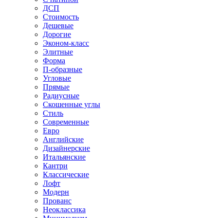
ДСП
Стоимость
Дешевые
Дорогие
Эконом-класс
Элитные
Форма
П-образные
Угловые
Прямые
Радиусные
Скошенные углы
Стиль
Современные
Евро
Английские
Дизайнерские
Итальянские
Кантри
Классические
Лофт
Модерн
Прованс
Неоклассика