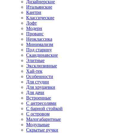
Дизайнерские
Итальянские
Кантри
Классические
Лофт
Модерн
Прованс
Неоклассика
Минимализм
Под старину
Скандинавские
Элитные
Эксклюзивные
Хай-тек
Особенности
Для студии
Для хрущевки
Для дачи
Встроенные
С антресолями
С барной стойкой
С островом
Малогабаритные
Модульные
Скрытые ручки