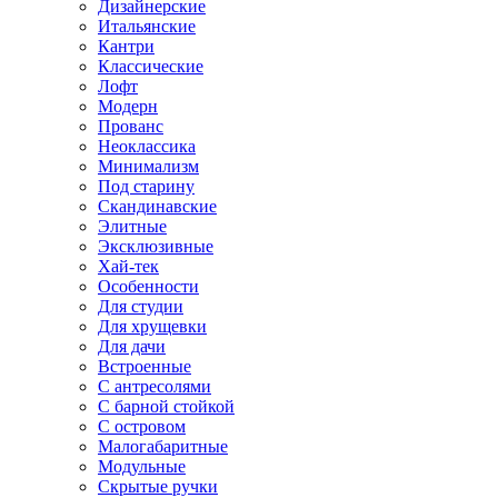
Дизайнерские
Итальянские
Кантри
Классические
Лофт
Модерн
Прованс
Неоклассика
Минимализм
Под старину
Скандинавские
Элитные
Эксклюзивные
Хай-тек
Особенности
Для студии
Для хрущевки
Для дачи
Встроенные
С антресолями
С барной стойкой
С островом
Малогабаритные
Модульные
Скрытые ручки