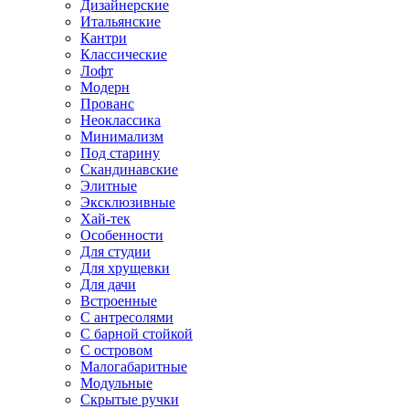
Дизайнерские
Итальянские
Кантри
Классические
Лофт
Модерн
Прованс
Неоклассика
Минимализм
Под старину
Скандинавские
Элитные
Эксклюзивные
Хай-тек
Особенности
Для студии
Для хрущевки
Для дачи
Встроенные
С антресолями
С барной стойкой
С островом
Малогабаритные
Модульные
Скрытые ручки