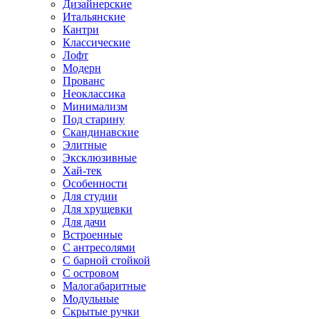
Дизайнерские
Итальянские
Кантри
Классические
Лофт
Модерн
Прованс
Неоклассика
Минимализм
Под старину
Скандинавские
Элитные
Эксклюзивные
Хай-тек
Особенности
Для студии
Для хрущевки
Для дачи
Встроенные
С антресолями
С барной стойкой
С островом
Малогабаритные
Модульные
Скрытые ручки