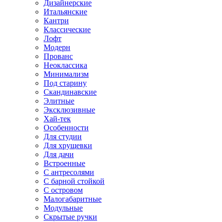
Дизайнерские
Итальянские
Кантри
Классические
Лофт
Модерн
Прованс
Неоклассика
Минимализм
Под старину
Скандинавские
Элитные
Эксклюзивные
Хай-тек
Особенности
Для студии
Для хрущевки
Для дачи
Встроенные
С антресолями
С барной стойкой
С островом
Малогабаритные
Модульные
Скрытые ручки