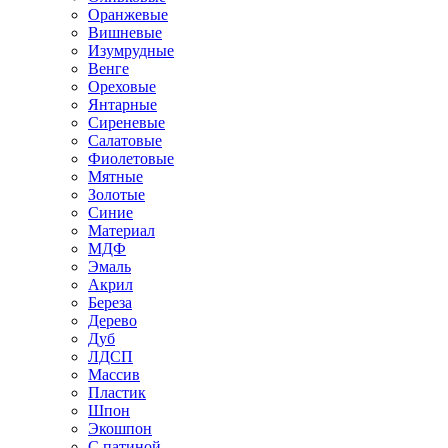
Оранжевые
Вишневые
Изумрудные
Венге
Ореховые
Янтарные
Сиреневые
Салатовые
Фиолетовые
Мятные
Золотые
Синие
Материал
МДФ
Эмаль
Акрил
Береза
Дерево
Дуб
ЛДСП
Массив
Пластик
Шпон
Экошпон
С патиной