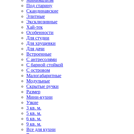
Минимализм
Под старину
Скандинавские
Элитные
Эксклюзивные
Хай-тек
Особенности
Для студии
Для хрущевки
Для дачи
Встроенные
С антресолями
С барной стойкой
С островом
Малогабаритные
Модульные
Скрытые ручки
Размер
Мини-кухни
Узкие
3 кв. м.
5 кв. м.
6 кв. м.
9 кв. м.
Все для кухни