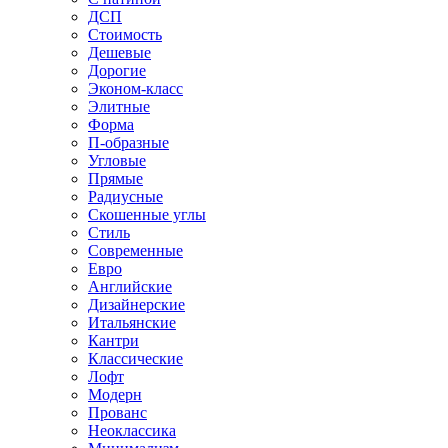
ДСП
Стоимость
Дешевые
Дорогие
Эконом-класс
Элитные
Форма
П-образные
Угловые
Прямые
Радиусные
Скошенные углы
Стиль
Современные
Евро
Английские
Дизайнерские
Итальянские
Кантри
Классические
Лофт
Модерн
Прованс
Неоклассика