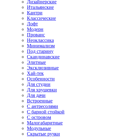
Дизайнерские
Итальянские
Кантри
Классические
Лофт
Модерн
Прованс
Неоклассика
Минимализм
Под старину
Скандинавские
Элитные
Эксклюзивные
Хай-тек
Особенности
Для студии
Для хрущевки
Для дачи
Встроенные
С антресолями
С барной стойкой
С островом
Малогабаритные
Модульные
Скрытые ручки