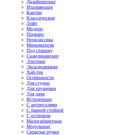
Дизайнерские
Итальянские
Кантри
Классические
Лофт
Модерн
Прованс
Неоклассика
Минимализм
Под старину
Скандинавские
Элитные
Эксклюзивные
Хай-тек
Особенности
Для студии
Для хрущевки
Для дачи
Встроенные
С антресолями
С барной стойкой
С островом
Малогабаритные
Модульные
Скрытые ручки