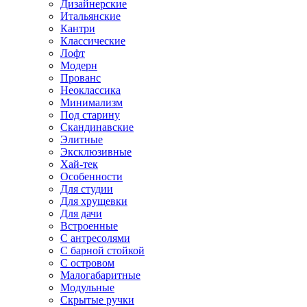
Дизайнерские
Итальянские
Кантри
Классические
Лофт
Модерн
Прованс
Неоклассика
Минимализм
Под старину
Скандинавские
Элитные
Эксклюзивные
Хай-тек
Особенности
Для студии
Для хрущевки
Для дачи
Встроенные
С антресолями
С барной стойкой
С островом
Малогабаритные
Модульные
Скрытые ручки