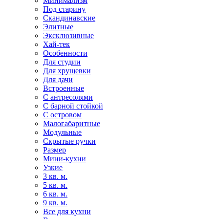
Минимализм
Под старину
Скандинавские
Элитные
Эксклюзивные
Хай-тек
Особенности
Для студии
Для хрущевки
Для дачи
Встроенные
С антресолями
С барной стойкой
С островом
Малогабаритные
Модульные
Скрытые ручки
Размер
Мини-кухни
Узкие
3 кв. м.
5 кв. м.
6 кв. м.
9 кв. м.
Все для кухни