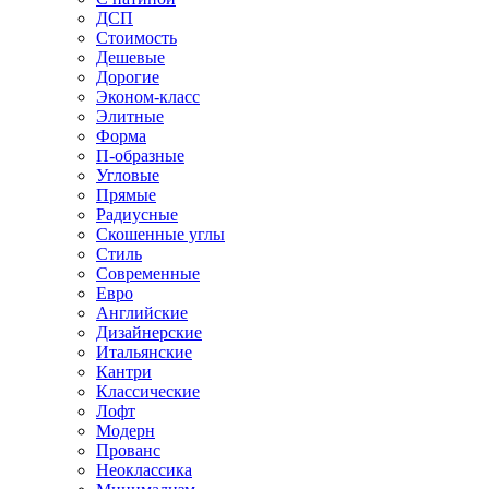
ДСП
Стоимость
Дешевые
Дорогие
Эконом-класс
Элитные
Форма
П-образные
Угловые
Прямые
Радиусные
Скошенные углы
Стиль
Современные
Евро
Английские
Дизайнерские
Итальянские
Кантри
Классические
Лофт
Модерн
Прованс
Неоклассика