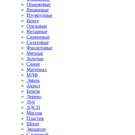
Оранжевые
Вишневые
Изумрудные
Венге
Ореховые
Янтарные
Сиреневые
Салатовые
Фиолетовые
Мятные
Золотые
Синие
Материал
МДФ
Эмаль
Акрил
Береза
Дерево
Дуб
ЛДСП
Массив
Пластик
Шпон
Экошпон
С патиной