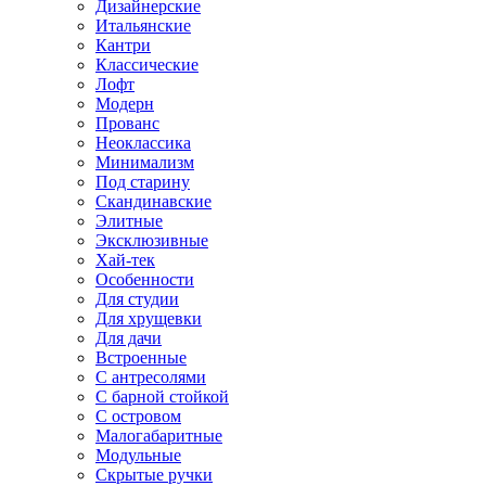
Дизайнерские
Итальянские
Кантри
Классические
Лофт
Модерн
Прованс
Неоклассика
Минимализм
Под старину
Скандинавские
Элитные
Эксклюзивные
Хай-тек
Особенности
Для студии
Для хрущевки
Для дачи
Встроенные
С антресолями
С барной стойкой
С островом
Малогабаритные
Модульные
Скрытые ручки