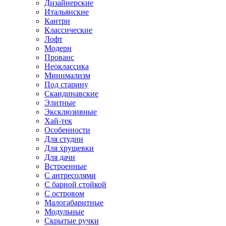
Дизайнерские
Итальянские
Кантри
Классические
Лофт
Модерн
Прованс
Неоклассика
Минимализм
Под старину
Скандинавские
Элитные
Эксклюзивные
Хай-тек
Особенности
Для студии
Для хрущевки
Для дачи
Встроенные
С антресолями
С барной стойкой
С островом
Малогабаритные
Модульные
Скрытые ручки