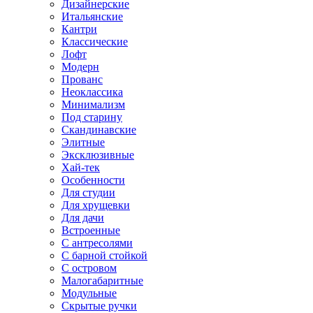
Дизайнерские
Итальянские
Кантри
Классические
Лофт
Модерн
Прованс
Неоклассика
Минимализм
Под старину
Скандинавские
Элитные
Эксклюзивные
Хай-тек
Особенности
Для студии
Для хрущевки
Для дачи
Встроенные
С антресолями
С барной стойкой
С островом
Малогабаритные
Модульные
Скрытые ручки