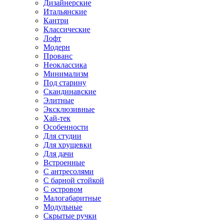
Дизайнерские
Итальянские
Кантри
Классические
Лофт
Модерн
Прованс
Неоклассика
Минимализм
Под старину
Скандинавские
Элитные
Эксклюзивные
Хай-тек
Особенности
Для студии
Для хрущевки
Для дачи
Встроенные
С антресолями
С барной стойкой
С островом
Малогабаритные
Модульные
Скрытые ручки