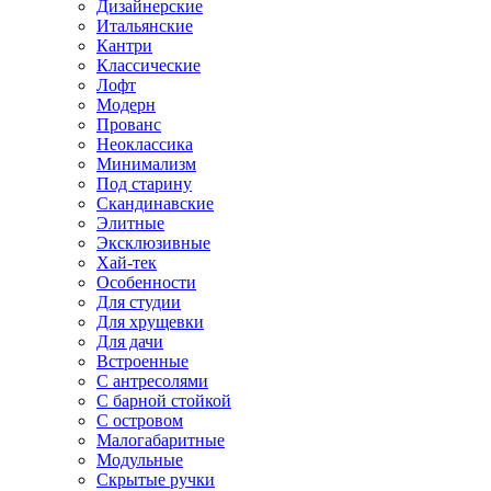
Дизайнерские
Итальянские
Кантри
Классические
Лофт
Модерн
Прованс
Неоклассика
Минимализм
Под старину
Скандинавские
Элитные
Эксклюзивные
Хай-тек
Особенности
Для студии
Для хрущевки
Для дачи
Встроенные
С антресолями
С барной стойкой
С островом
Малогабаритные
Модульные
Скрытые ручки