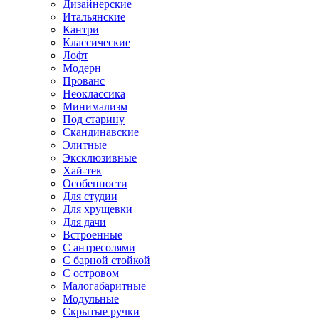
Дизайнерские
Итальянские
Кантри
Классические
Лофт
Модерн
Прованс
Неоклассика
Минимализм
Под старину
Скандинавские
Элитные
Эксклюзивные
Хай-тек
Особенности
Для студии
Для хрущевки
Для дачи
Встроенные
С антресолями
С барной стойкой
С островом
Малогабаритные
Модульные
Скрытые ручки