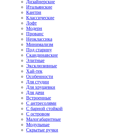
Дизайнерские
Итальянские
Кантри
Классические
Лофт
Модерн
Прованс
Неоклассика
Минимализм
Под старину
Скандинавские
Элитные
Эксклюзивные
Хай-тек
Особенности
Для студии
Для хрущевки
Для дачи
Встроенные
С антресолями
С барной стойкой
С островом
Малогабаритные
Модульные
Скрытые ручки