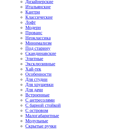
Дизайнерские
Итальянские
Кантри
Классические
Лофт
Модерн
Прованс
Неоклассика
Минимализм
Под старину
Скандинавские
Элитные
Эксклюзивные
Хай-тек
Особенности
Для студии
Для хрущевки
Для дачи
Встроенные
С антресолями
С барной стойкой
С островом
Малогабаритные
Модульные
Скрытые ручки