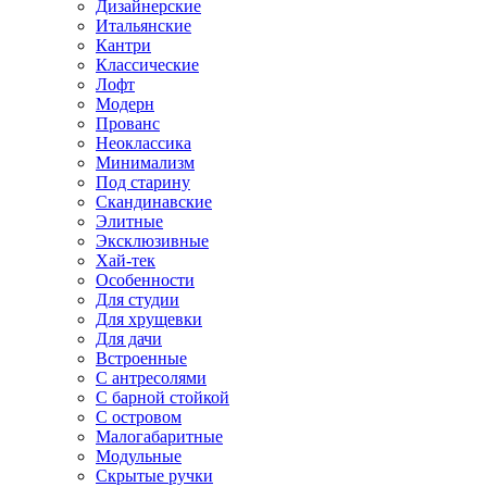
Дизайнерские
Итальянские
Кантри
Классические
Лофт
Модерн
Прованс
Неоклассика
Минимализм
Под старину
Скандинавские
Элитные
Эксклюзивные
Хай-тек
Особенности
Для студии
Для хрущевки
Для дачи
Встроенные
С антресолями
С барной стойкой
С островом
Малогабаритные
Модульные
Скрытые ручки