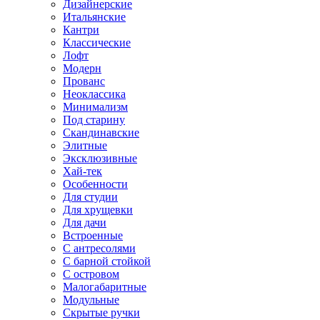
Дизайнерские
Итальянские
Кантри
Классические
Лофт
Модерн
Прованс
Неоклассика
Минимализм
Под старину
Скандинавские
Элитные
Эксклюзивные
Хай-тек
Особенности
Для студии
Для хрущевки
Для дачи
Встроенные
С антресолями
С барной стойкой
С островом
Малогабаритные
Модульные
Скрытые ручки