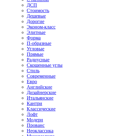
ДСП
Стоимость
Дешевые
Дорогие
Эконом-класс
Элитные
Форма
П-образные
Угловые
Прямые
Радиусные
Скошенные углы
Стиль
Современные
Евро
Английские
Дизайнерские
Итальянские
Кантри
Классические
Лофт
Модерн
Прованс
Неоклассика