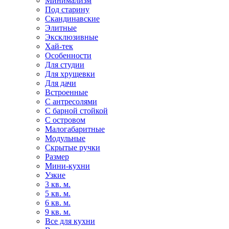
Минимализм
Под старину
Скандинавские
Элитные
Эксклюзивные
Хай-тек
Особенности
Для студии
Для хрущевки
Для дачи
Встроенные
С антресолями
С барной стойкой
С островом
Малогабаритные
Модульные
Скрытые ручки
Размер
Мини-кухни
Узкие
3 кв. м.
5 кв. м.
6 кв. м.
9 кв. м.
Все для кухни