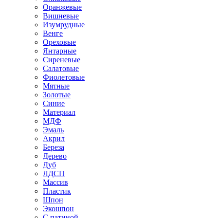
Оранжевые
Вишневые
Изумрудные
Венге
Ореховые
Янтарные
Сиреневые
Салатовые
Фиолетовые
Мятные
Золотые
Синие
Материал
МДФ
Эмаль
Акрил
Береза
Дерево
Дуб
ЛДСП
Массив
Пластик
Шпон
Экошпон
С патиной