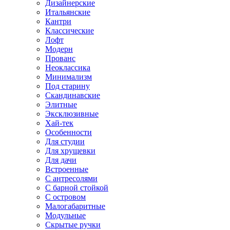
Дизайнерские
Итальянские
Кантри
Классические
Лофт
Модерн
Прованс
Неоклассика
Минимализм
Под старину
Скандинавские
Элитные
Эксклюзивные
Хай-тек
Особенности
Для студии
Для хрущевки
Для дачи
Встроенные
С антресолями
С барной стойкой
С островом
Малогабаритные
Модульные
Скрытые ручки