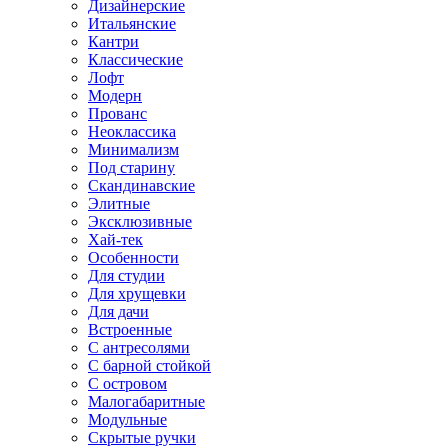
Дизайнерские
Итальянские
Кантри
Классические
Лофт
Модерн
Прованс
Неоклассика
Минимализм
Под старину
Скандинавские
Элитные
Эксклюзивные
Хай-тек
Особенности
Для студии
Для хрущевки
Для дачи
Встроенные
С антресолями
С барной стойкой
С островом
Малогабаритные
Модульные
Скрытые ручки