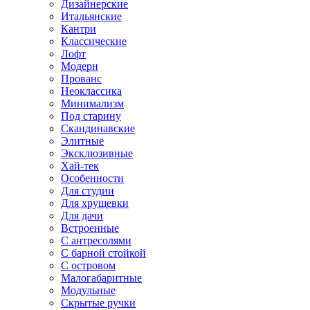
Дизайнерские
Итальянские
Кантри
Классические
Лофт
Модерн
Прованс
Неоклассика
Минимализм
Под старину
Скандинавские
Элитные
Эксклюзивные
Хай-тек
Особенности
Для студии
Для хрущевки
Для дачи
Встроенные
С антресолями
С барной стойкой
С островом
Малогабаритные
Модульные
Скрытые ручки