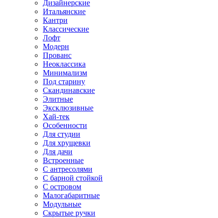
Дизайнерские
Итальянские
Кантри
Классические
Лофт
Модерн
Прованс
Неоклассика
Минимализм
Под старину
Скандинавские
Элитные
Эксклюзивные
Хай-тек
Особенности
Для студии
Для хрущевки
Для дачи
Встроенные
С антресолями
С барной стойкой
С островом
Малогабаритные
Модульные
Скрытые ручки