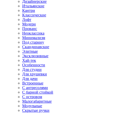
Дизайнерские
Итальянские
Кантри
Классические
Лофт
Модерн
Прованс
Неоклассика
Минимализм
Под старину
Скандинавские
Элитные
Эксклюзивные
Хай-тек
Особенности
Для студии
Для хрущевки
Для дачи
Встроенные
С антресолями
С барной стойкой
С островом
Малогабаритные
Модульные
Скрытые ручки