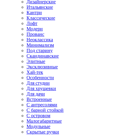
Дизайнерские
Итальянские
Кантри
Классические
Лофт
Модерн
Прованс
Неоклассика
Минимализм
Под старину
Скандинавские
Элитные
Эксклюзивные
Хай-тек
Особенности
Для студии
Для хрущевки
Для дачи
Встроенные
С антресолями
С барной стойкой
С островом
Малогабаритные
Модульные
Скрытые ручки