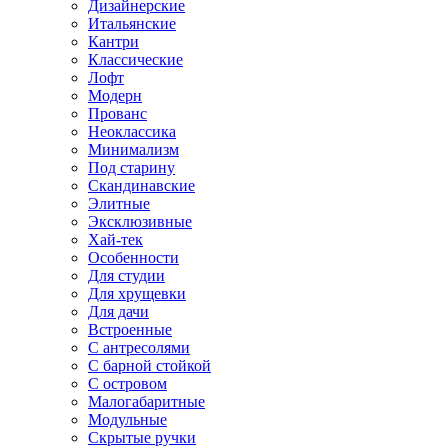
Дизайнерские
Итальянские
Кантри
Классические
Лофт
Модерн
Прованс
Неоклассика
Минимализм
Под старину
Скандинавские
Элитные
Эксклюзивные
Хай-тек
Особенности
Для студии
Для хрущевки
Для дачи
Встроенные
С антресолями
С барной стойкой
С островом
Малогабаритные
Модульные
Скрытые ручки