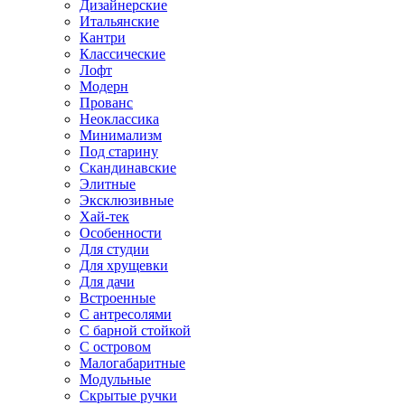
Дизайнерские
Итальянские
Кантри
Классические
Лофт
Модерн
Прованс
Неоклассика
Минимализм
Под старину
Скандинавские
Элитные
Эксклюзивные
Хай-тек
Особенности
Для студии
Для хрущевки
Для дачи
Встроенные
С антресолями
С барной стойкой
С островом
Малогабаритные
Модульные
Скрытые ручки