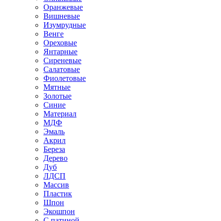
Оранжевые
Вишневые
Изумрудные
Венге
Ореховые
Янтарные
Сиреневые
Салатовые
Фиолетовые
Мятные
Золотые
Синие
Материал
МДФ
Эмаль
Акрил
Береза
Дерево
Дуб
ЛДСП
Массив
Пластик
Шпон
Экошпон
С патиной