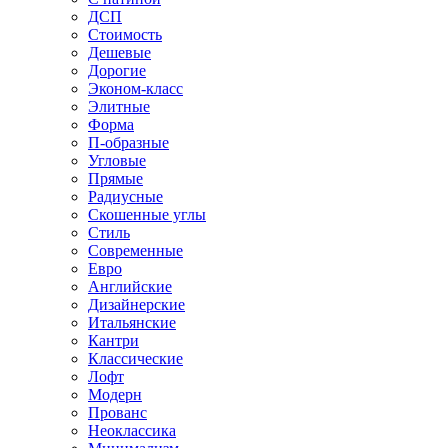
ДСП
Стоимость
Дешевые
Дорогие
Эконом-класс
Элитные
Форма
П-образные
Угловые
Прямые
Радиусные
Скошенные углы
Стиль
Современные
Евро
Английские
Дизайнерские
Итальянские
Кантри
Классические
Лофт
Модерн
Прованс
Неоклассика