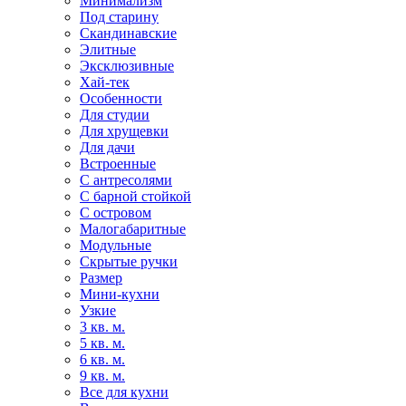
Минимализм
Под старину
Скандинавские
Элитные
Эксклюзивные
Хай-тек
Особенности
Для студии
Для хрущевки
Для дачи
Встроенные
С антресолями
С барной стойкой
С островом
Малогабаритные
Модульные
Скрытые ручки
Размер
Мини-кухни
Узкие
3 кв. м.
5 кв. м.
6 кв. м.
9 кв. м.
Все для кухни