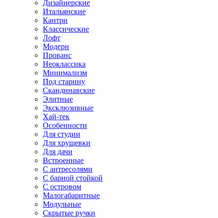
Дизайнерские
Итальянские
Кантри
Классические
Лофт
Модерн
Прованс
Неоклассика
Минимализм
Под старину
Скандинавские
Элитные
Эксклюзивные
Хай-тек
Особенности
Для студии
Для хрущевки
Для дачи
Встроенные
С антресолями
С барной стойкой
С островом
Малогабаритные
Модульные
Скрытые ручки