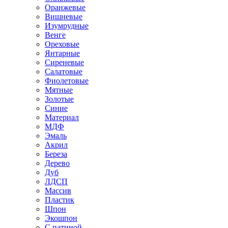
Оранжевые
Вишневые
Изумрудные
Венге
Ореховые
Янтарные
Сиреневые
Салатовые
Фиолетовые
Мятные
Золотые
Синие
Материал
МДФ
Эмаль
Акрил
Береза
Дерево
Дуб
ЛДСП
Массив
Пластик
Шпон
Экошпон
С патиной