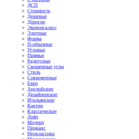
ДСП
Стоимость
Дешевые
Дорогие
Эконом-класс
Элитные
Форма
П-образные
Угловые
Прямые
Радиусные
Скошенные углы
Стиль
Современные
Евро
Английские
Дизайнерские
Итальянские
Кантри
Классические
Лофт
Модерн
Прованс
Неоклассика