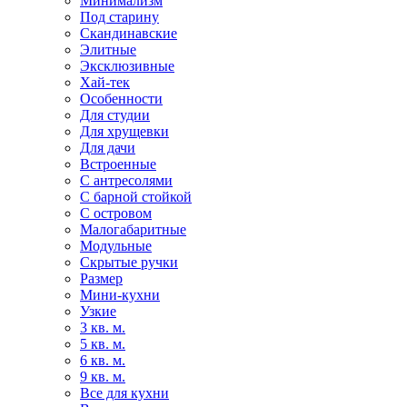
Минимализм
Под старину
Скандинавские
Элитные
Эксклюзивные
Хай-тек
Особенности
Для студии
Для хрущевки
Для дачи
Встроенные
С антресолями
С барной стойкой
С островом
Малогабаритные
Модульные
Скрытые ручки
Размер
Мини-кухни
Узкие
3 кв. м.
5 кв. м.
6 кв. м.
9 кв. м.
Все для кухни