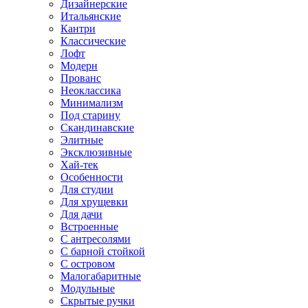
Дизайнерские
Итальянские
Кантри
Классические
Лофт
Модерн
Прованс
Неоклассика
Минимализм
Под старину
Скандинавские
Элитные
Эксклюзивные
Хай-тек
Особенности
Для студии
Для хрущевки
Для дачи
Встроенные
С антресолями
С барной стойкой
С островом
Малогабаритные
Модульные
Скрытые ручки