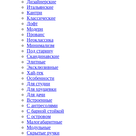
Дизайнерские
Итальянские
Кантри
Классические
Лофт
Модерн
Прованс
Неоклассика
Минимализм
Под старину
Скандинавские
Элитные
Эксклюзивные
Хай-тек
Особенности
Для студии
Для хрущевки
Для дачи
Встроенные
С антресолями
С барной стойкой
С островом
Малогабаритные
Модульные
Скрытые ручки