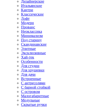
Дизайнерские
Итальянские
Кантри
Классические
Лофт
Модерн
Прованс
Неоклассика
Минимализм
Под старину
Скандинавские
Элитные
Эксклюзивные
Хай-тек
Особенности
Для студии
Для хрущевки
Для дачи
Встроенные
С антресолями
С барной стойкой
С островом
Малогабаритные
Модульные
Скрытые ручки