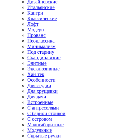
Дизайнерские
Итальянские
Кантри
Классические
Лофт
Модерн
Прованс
Неоклассика
Минимализм
Под старину
Скандинавские
Элитные
Эксклюзивные
Хай-тек
Особенности
Для студии
Для хрущевки
Для дачи
Встроенные
С антресолями
С барной стойкой
С островом
Малогабаритные
Модульные
Скрытые ручки