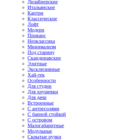
Дизайнерские
Итальянские
Кантри
Классические
Лофт
Модерн
Прованс
Неоклассика
Минимализм
Под старину
Скандинавские
Элитные
Эксклюзивные
Хай-тек
Особенности
Для студии
Для хрущевки
Для дачи
Встроенные
С антресолями
С барной стойкой
С островом
Малогабаритные
Модульные
Скрытые ручки