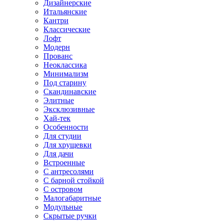
Дизайнерские
Итальянские
Кантри
Классические
Лофт
Модерн
Прованс
Неоклассика
Минимализм
Под старину
Скандинавские
Элитные
Эксклюзивные
Хай-тек
Особенности
Для студии
Для хрущевки
Для дачи
Встроенные
С антресолями
С барной стойкой
С островом
Малогабаритные
Модульные
Скрытые ручки