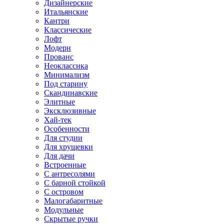
Дизайнерские
Итальянские
Кантри
Классические
Лофт
Модерн
Прованс
Неоклассика
Минимализм
Под старину
Скандинавские
Элитные
Эксклюзивные
Хай-тек
Особенности
Для студии
Для хрущевки
Для дачи
Встроенные
С антресолями
С барной стойкой
С островом
Малогабаритные
Модульные
Скрытые ручки