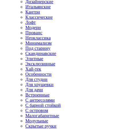
Дизайнерские
Итальянские
Кантри
Классические
Лофт
Модерн
Прованс
Неоклассика
Минимализм
Под старину
Скандинавские
Элитные
Эксклюзивные
Хай-тек
Особенности
Для студии
Для хрущевки
Для дачи
Встроенные
С антресолями
С барной стойкой
С островом
Малогабаритные
Модульные
Скрытые ручки