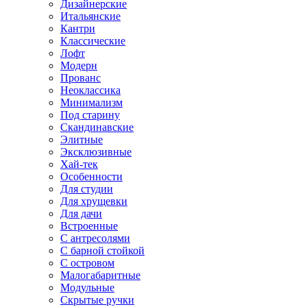
Дизайнерские
Итальянские
Кантри
Классические
Лофт
Модерн
Прованс
Неоклассика
Минимализм
Под старину
Скандинавские
Элитные
Эксклюзивные
Хай-тек
Особенности
Для студии
Для хрущевки
Для дачи
Встроенные
С антресолями
С барной стойкой
С островом
Малогабаритные
Модульные
Скрытые ручки