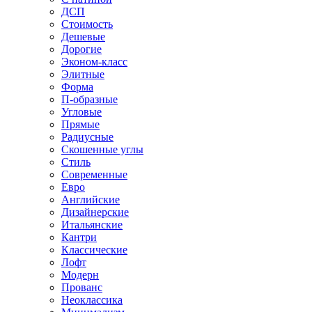
ДСП
Стоимость
Дешевые
Дорогие
Эконом-класс
Элитные
Форма
П-образные
Угловые
Прямые
Радиусные
Скошенные углы
Стиль
Современные
Евро
Английские
Дизайнерские
Итальянские
Кантри
Классические
Лофт
Модерн
Прованс
Неоклассика