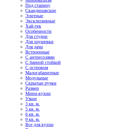
Минимализм
Под старину
Скандинавские
Элитные
Эксклюзивные
Хай-тек
Особенности
Для студии
Для хрущевки
Для дачи
Встроенные
С антресолями
С барной стойкой
С островом
Малогабаритные
Модульные
Скрытые ручки
Размер
Мини-кухни
Узкие
3 кв. м.
5 кв. м.
6 кв. м.
9 кв. м.
Все для кухни