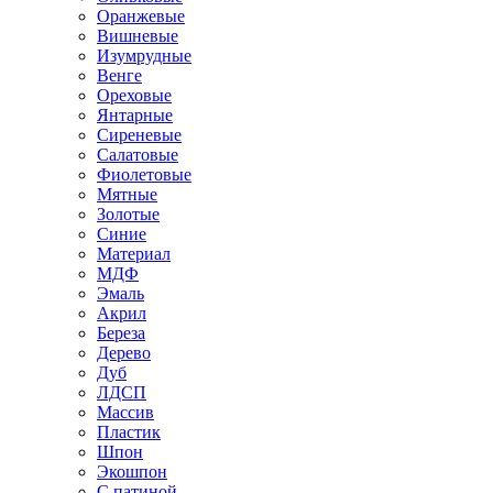
Оранжевые
Вишневые
Изумрудные
Венге
Ореховые
Янтарные
Сиреневые
Салатовые
Фиолетовые
Мятные
Золотые
Синие
Материал
МДФ
Эмаль
Акрил
Береза
Дерево
Дуб
ЛДСП
Массив
Пластик
Шпон
Экошпон
С патиной