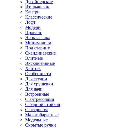
Дизайнерские
Итальянские
Кантри
Классические
Лофт
Модерн
Прованс
Неоклассика
Минимализм
Под старину
Скандинавские
Элитные
Эксклюзивные
Хай-тек
Особенности
Для студии
Для хрущевки
Для дачи
Встроенные
С антресолями
С барной стойкой
С островом
Малогабаритные
Модульные
Скрытые ручки