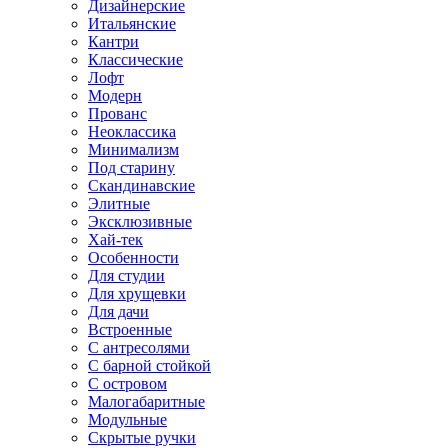
Дизайнерские
Итальянские
Кантри
Классические
Лофт
Модерн
Прованс
Неоклассика
Минимализм
Под старину
Скандинавские
Элитные
Эксклюзивные
Хай-тек
Особенности
Для студии
Для хрущевки
Для дачи
Встроенные
С антресолями
С барной стойкой
С островом
Малогабаритные
Модульные
Скрытые ручки